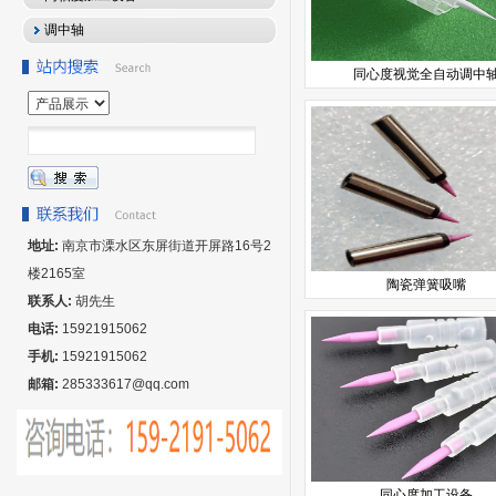
调中轴
同心度视觉全自动调中
地址:
南京市溧水区东屏街道开屏路16号2
楼2165室
陶瓷弹簧吸嘴
联系人:
胡先生
电话:
15921915062
手机:
15921915062
邮箱:
285333617@qq.com
同心度加工设备