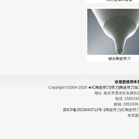
键合陶瓷劈刀
欢迎您使用本
Copyright ©2004-2026
★IC陶瓷劈刀|劈刀|陶瓷劈刀
地址:
南京市溧水区东屏街
电话:
15921
邮箱:
285333
苏ICP备2023043712号-1
陶瓷劈刀|IC陶瓷劈
本页面