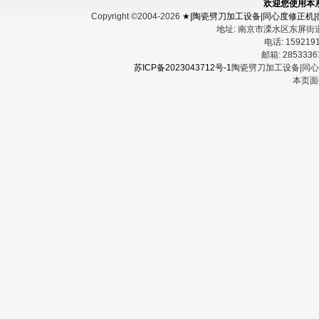
欢迎您使用本
Copyright ©2004-2026
★|陶瓷劈刀加工设备|同心度修正机
地址:
南京市溧水区东屏街
电话:
15921
邮箱:
285333
苏ICP备2023043712号-1
陶瓷劈刀加工设备|同
本页面