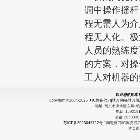
调中操作摇杆
程无需人为介
程无人化。极
人员的熟练度
的方案，对操
工人对机器的
欢迎您使用本
Copyright ©2004-2026
★IC陶瓷劈刀|劈刀|陶瓷劈刀
地址:
南京市溧水区东屏街
电话:
15921
邮箱:
285333
苏ICP备2023043712号-1
陶瓷劈刀|IC陶瓷劈
本页面