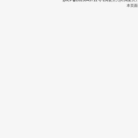
苏ICP备2023043712号-1
陶瓷劈刀|IC陶瓷劈
本页面