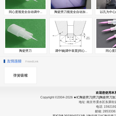
同心度视觉全自动调中...
陶瓷劈刀视觉全自动加...
以孔为中心的
陶瓷劈刀
调中轴|调中装置|同心...
同心度
弹簧吸嘴
欢迎您使用本
Copyright ©2004-2026
★IC陶瓷劈刀|劈刀|陶瓷劈刀
地址:
南京市溧水区东屏街
电话:
15921
邮箱:
285333